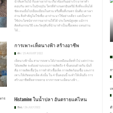
น้ำส้มควันไม้ กับเตาเผาถ่าน เกี่ยวข้องกันอย่างไร มาหาคำ
ตอบกัน เพราะในปัจจุบัน ใครที่ทำเกษตรอินทรีย์ สิ่งที่จะเห็นได้
ชัดเจนเมื่อไปเยี่ยมเยียนในสวน หรือพื้นที่เกษตร นั่นคือ เตาเผา
ถ่าน สิ่งสำคัญไม่ใช่เพื่อ เอาถ่าน มาใช้อย่างเดียว แต่เป็นการ
ใช้ประโยชน์จากการเผาถ่านให้ได้ ประโยชน์สูงสุด แม้การ
คิดค้นกรรมวิธี และวัตถุดิบที่นำมาทำเป็นเชื้อเพลง แทนถ่าน
ไม้...
การเพาะเห็ดนางฟ้า สร้างอาชีพ
ผัก
/
25 AUGUST 2022
เห็ดนางฟ้านั้น สามารถเพาะได้ง่ายเหมือนเห็ดทั่วไป แต่กว่าจะ
ได้ผลผลิต จะต้องผ่านระบบการผลิตถึง 4 ขั้นตอนด้วยกัน นั่นก็
ก
คือ การผลิตเชื้อวุ้น การทำหัวเชื้อเห็ด การผลิตก้อนเชื้อ และการ
เพาะให้เกิดดอกเห็ด ดังนั้น ใน 4 ขั้นตอนนี้ จะทำให้เห็นถึง การ
สร้างอาชีพที่หลากหลาย จากการเพาะเห็ดนางฟ้า...
เ
Histamine ในน้ำปลา อันตรายแค่ไหน
ต
อื่นๆ
/
26 JULY 2022