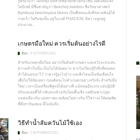
รู้หรือไม่ว่า ไผ่กิมซุง มีหลายชื่อเรียกด้วยกัน เช่น ไผ่ตงลืมแล้ง
ไผ่บีเซย์ มีชื่อสามัญว่า Beechey bamboo ชื่อวิทยาศาสตร์
Bambusa beecheyana Munro เป็นพืชทนแล้งที่ขยายพันธุ์ได้
รวดเร็ว ไผ่กิมซุงนั้น อยู่ในวงศ์ POACEAE มีความสูงอยู่
ประมาณ...
เกษตรมือใหม่ ควรเริ่มต้นอย่างไรดี
อื่นๆ
/
3 OCTOBER 2022
สำหรับเกษตรมือใหม่ อยากเริ่มต้นทำเกษตร และหวังจะประสบ
ความสำเร็จนั้น เป็นไปได้น้อยมาก หากไม่เรียนรู้ถึงสิ่งที่คนเคย
ทำได้บอกเอาไว้ ว่าควรรู้อะไรบ้าง และสิ่งไหนเป็นข้อเตือนใจ
เพื่อไม่ให้ล้มเหลว ก่อนคิดจะไปทำเกษตรอย่างจริงจัง สำหรับมือ
ใหม่ เวลาเป็นเครื่องพิสูจน์ได้อย่างดี แม้ทฤษฎีจะเก่ง แต่ปฏิบัติ
จริงและผลที่ได้ กลับตรงข้ามกันโดยสิ้นเชิง แค่ดินเพาะปลูก
แหล่งเดียวกัน แต่สภาพแวดล้อมไม่ต่างกัน ก็ใช่ว่าจะให้ผลผลิต
ที่ดีเท่ากันเสมอ นี่ไม่นับถึง...
วิธีทำน้ำส้มควันไม้ใช้เอง
อื่นๆ
/
2 SEPTEMBER 2022