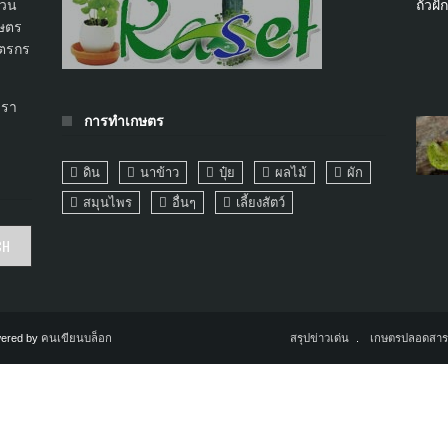
สวน
กษตร
ษตรกร
เรา
การทำเกษตร
ดิน
นาข้าว
ปุ๋ย
ผลไม้
ผัก
สมุนไพร
อื่นๆ
เลี้ยงสัตว์
ered by
คนเขียนบล็อก
สรุปข่าวเด่น
เกษตรปลอดสาร