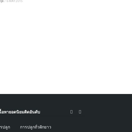
ปุ๋ย
/
6 MAY 2015
นื้อหายอดนิยมติดอันดับ
การปลูกถั่วฝักยาว