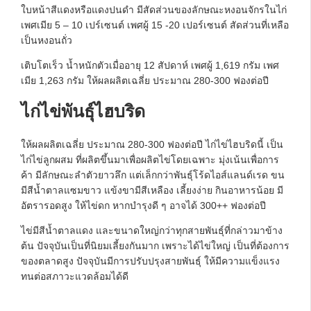
ใบหน้าสีแดงหรือแดงปนดำ มีสัดส่วนของลักษณะหงอนจักรในไก่
เพศเมีย 5 – 10 เปร์เซนต์ เพศผู้ 15 -20 เปอร์เซนต์ สัดส่วนที่เหลือ
เป็นหงอนถั่ว
เติบโตเร็ว น้ำหนักตัวเมื่ออายุ 12 สัปดาห์ เพศผู้ 1,619 กรัม เพศ
เมีย 1,263 กรัม ให้ผลผลิตเฉลี่ย ประมาณ 280-300 ฟองต่อปี
ไก่ไข่พันธุ์ไฮบริด
ให้ผลผลิตเฉลี่ย ประมาณ 280-300 ฟองต่อปี ไก่ไข่ไฮบริดนี้ เป็น
ไก่ไข่ลูกผสม ที่ผลิตขึ้นมาเพื่อผลิตไข่โดยเฉพาะ มุ่งเน้นเพื่อการ
ค้า มีลักษณะลำตัวยาวลึก แต่เล็กกว่าพันธุ์โร้ดไอส์แลนด์เรด ขน
มีสีน้ำตาลแซมขาว แข้งขามีสีเหลือง เลี้ยงง่าย กินอาหารน้อย มี
อัตรารอดสูง ให้ไข่ดก หากบำรุงดี ๆ อาจได้ 300++ ฟองต่อปี
ไข่มีสีน้ำตาลแดง และขนาดใหญ่กว่าทุกสายพันธุ์ที่กล่าวมาข้าง
ต้น ปัจจุบันเป็นที่นิยมเลี้ยงกันมาก เพราะได้ไข่ใหญ่ เป็นที่ต้องการ
ของตลาดสูง ปัจจุบันมีการปรับปรุงสายพันธุ์ ให้มีความแข็งแรง
ทนต่อสภาวะแวดล้อมได้ดี