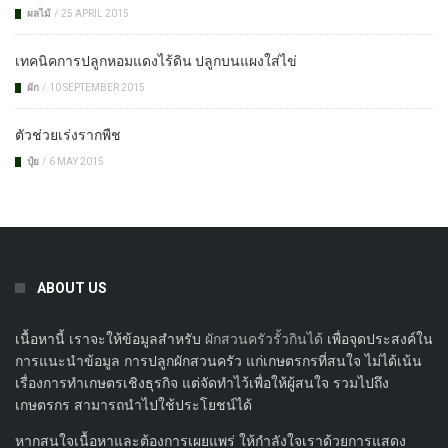
ผลไม้
/
25 APRIL 2015
เทคนิคการปลูกหอมแดงไร้ดิน ปลูกบนแผงใส่ไข่
ผัก
/
10 SEPTEMBER 2015
ตัวช่วยเร่งรากพืช
ปุ๋ย
/
6 MAY 2015
ABOUT US
เนื้อหานี้ เราจะให้ข้อมูลสำหรับ
ผักสวนครัวรั้วกินได้
เพื่อจุดประสงค์ใน
การแนะนำข้อมูล การปลูกผักสวนครัว แก่เกษตรกรที่สนใจ ไม่ได้เน้น
เรื่องการทำเกษตรเชิงธุรกิจ แต่จัดทำไว้เพื่อให้ผู้สนใจ รวมไปถึง
เกษตรกร สามารถนำไปใช้ประโยชน์ได้
หากสนใจเนื้อหาและต้องการเผยแพร่ ให้กำลังใจเราด้วยการแสดง