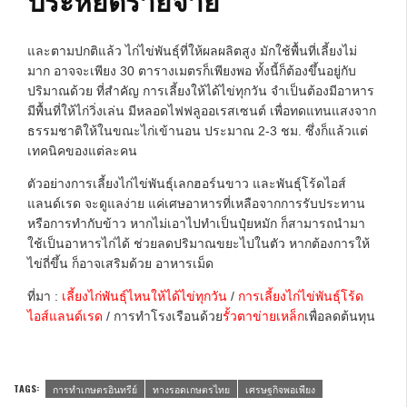
ประหยัดรายจ่าย
และตามปกติแล้ว ไก่ไข่พันธุ์ที่ให้ผลผลิตสูง มักใช้พื้นที่เลี้ยงไม่
มาก อาจจะเพียง 30 ตารางเมตรก็เพียงพอ ทั้งนี้ก็ต้องขึ้นอยู่กับ
ปริมาณด้วย ที่สำคัญ การเลี้ยงให้ได้ไข่ทุกวัน จำเป็นต้องมีอาหาร
มีพื้นที่ให้ไก่วิ่งเล่น มีหลอดไฟฟลูออเรสเซนต์ เพื่อทดแทนแสงจาก
ธรรมชาติให้ในขณะไก่เข้านอน ประมาณ 2-3 ชม. ซึ่งก็แล้วแต่
เทคนิคของแต่ละคน
ตัวอย่างการเลี้ยงไก่ไข่พันธุ์เลกฮอร์นขาว และพันธุ์โร้ดไอส์
แลนด์เรด จะดูแลง่าย แค่เศษอาหารที่เหลือจากการรับประทาน
หรือการทำกับข้าว หากไม่เอาไปทำเป็นปุ๋ยหมัก ก็สามารถนำมา
ใช้เป็นอาหารไก่ได้ ช่วยลดปริมาณขยะไปในตัว หากต้องการให้
ไข่ถี่ขึ้น ก็อาจเสริมด้วย อาหารเม็ด
ที่มา :
เลี้ยงไก่พันธุ์ไหนให้ได้ไข่ทุกวัน
/
การเลี้ยงไก่ไข่พันธุ์โร้ด
ไอส์แลนด์เรด
/ การทำโรงเรือนด้วย
รั้วตาข่ายเหล็ก
เพื่อลดต้นทุน
TAGS:
การทำเกษตรอินทรีย์
ทางรอดเกษตรไทย
เศรษฐกิจพอเพียง