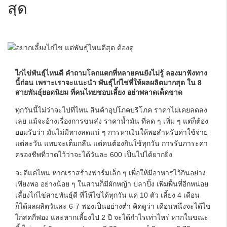
สุด
ไก่ไข่พันธุ์ไหนดี คำถามโลกแตกที่หลายคนยังไม่รู้ ลองมาฟังทาง
นี้ก่อน เพราะเราจะแนะนำ พันธุ์ไก่ไข่ที่ให้ผลผลิตมากสุด
ใน 8
สายพันธุ์ยอดนิยม ที่คนไทยชอบเลี้ยง อย่าพลาดเด็ดขาด
ทุกวันนี้ไม่ว่าจะไปที่ไหน สินค้าอุปโภคบริโภค ราคาไม่เคยลดลง
เลย แม้จะอ้างเรื่องการขนส่ง ราคาน้ำมัน ที่ลด ๆ เพิ่ม ๆ แต่ก็ต้อง
ยอมรับว่า มันไม่มีทางลดแน่ ๆ การหาเงินให้พอสำหรับค่าใช้จ่าย
แต่ละวัน แทบจะเต็มกลืน แต่คนต้องกินใช้ทุกวัน การรับภาระค่า
ครองชีพที่วาดไว้ว่าจะได้วันละ 600 เป็นไปได้ยากยิ่ง
จะดีแค่ไหน หากเราสร้างฟาร์มเล็ก ๆ เพื่อให้มีอาหารไว้กินอย่าง
เพียงพอ อย่างน้อย ๆ ในสวนก็มีผักหญ้า ปลาปิ้ง เพิ่มพื้นที่อีกหน่อย
เลี้ยงไก่ไข่สายพันธุ์ดี ที่ให้ไข่ได้ทุกวัน แค่ 10 ตัว เลี้ยง 4 เดือน
ก็ได้ผลผลิตวันละ 6-7 ฟองเป็นอย่างต่ำ คิดดูว่า เดือนหนึ่งจะได้ไข่
ไก่สดกี่ฟอง และหากเลี้ยงไป 2 ปี จะได้กำไรเท่าไหร่ หากในขณะ