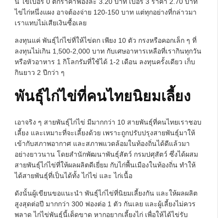
นี้ ไข่เบอร์ 0 ตกราคาฟองละ 3.20 บาท เบอร์ 3 ราคา 2.70 บาท
ไข่ไก่หนึ่งแผง อาจต้องจ่าย 120-150 บาท แต่ทุกอย่างที่กล่าวมา
เราแทบไม่เสียเงินซื้อเลย
ลงทุนแค่ พันธุ์ไก่ไข่ที่ให้ไข่ดก เพียง 10 ตัว กรงหรือคอกเล็ก ๆ ที่
ลงทุนไม่เกิน 1,500-2,000 บาท กับเศษอาหารเหลือที่เรากินทุกวัน
หรือหัวอาหาร 1 กิโลกรัมที่ใช้ได้ 1-2 เดือน ลงทุนครั้งเดียว เก็บ
กินยาว 2 ปีกว่า ๆ
พันธุ์ไก่ไข่ที่คนไทยนิยมเลี้ยง
เอาจริง ๆ สายพันธุ์ไก่ไข่ มีมากกว่า 10 สายพันธุ์ที่คนไทยเราชอบ
เลี้ยง และเหมาะที่จะเลี้ยงด้วย เพราะถูกปรับปรุงสายพันธุ์มาให้
เข้ากับสภาพอากาศ และสภาพแวดล้อมในท้องถิ่นได้ดีแล้วมา
อย่างยาวนาน โดยสำนักพัฒนาพันธุ์สัตว์ กรมปศุสัตว์ ซึ่งได้ผสม
สายพันธุ์ไก่ไข่ที่ให้ผลผลิตดีเยี่ยม กับไก่พื้นเมืองในท้องถิ่น ทำให้
ได้สายพันธุ์ที่เป็นได้ทั้ง ไก่ไข่ และ ไก่เนื้อ
ดังนั้นผู้เขียนขอแนะนำ พันธุ์ไก่ไข่ที่นิยมเลี้ยงกัน และให้ผลผลิต
สูงสุดต่อปี มากกว่า 300 ฟองต่อ 1 ตัว กันเลย และผู้เลี้ยงไม่ควร
พลาด ไก่ไข่พันธุ์นี้เด็ดขาด หากอยากเลี้ยงไก่ เพื่อให้ได้ไข่รับ