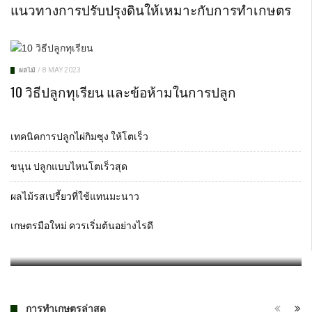
แนวทางการปรับปรุงดินให้เหมาะกับการทำเกษตร
ผลไม้
/
8 MAY 2023
10 วิธีปลูกทุเรียน และข้อห้ามในการปลูก
เทคนิคการปลูกไผ่กิมซุง ให้โตเร็ว
ขนุน ปลูกแบบไหนโตเร็วสุด
ผลไม้รสเปรี้ยวที่ใช้แทนมะนาว
ทาบกิ่ง ต้นเดียวคุ้ม
มะเขือยาว สวนครัวที่ปลูกง่ายในทุกสภาพดิน
10 วิธีปลูกทุเรียน และข้อห้ามในการปลูก
หลักปรัชญาเศรษฐกิจพอเพียง
การปลูกมะละกอในกระถาง
เกษตรมือใหม่ ควรเริ่มต้นอย่างไรดี
ผลไม้
/
16 MAY 2015
ผลไม้
ผัก
อื่นๆ
ผลไม้
/
27 AUGUST 2022
/
/
/
12 JULY 2022
25 APRIL 2015
8 MAY 2023
การทำเกษตรล่าสุด