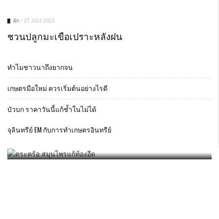
ผัก
/
27 JULY 2023
ชวนปลูกมะเขือเปราะหลังฝน
ทำไมชาวนาถึงยากจน
เกษตรมือใหม่ ควรเริ่มต้นอย่างไรดี
บัวบก ราคาวันนี้แก้ช้ำในไม่ได้
การปลูกพืชในพื้นที่ดินเค็ม
อยากเลี้ยงไก่ไข่ แต่พันธุ์ไหนดีสุด
วิธีการปลูก หน่อไม้ฝรั่ง สีขาว
ตระคร้อ สมุนไพรแก้ท้องอืด
จุลินทรีย์ EM กับการทำเกษตรอินทรีย์
ดิน
/
16 APRIL 2015
เลี้ยงสัตว์
สมุนไพร
ผัก
/
/
14 DECEMBER 2022
2 JUNE 2015
/
21 APRIL 2015
ผักสวนครัว รั้วกินได้
ผัก
/
18 APRIL 2015