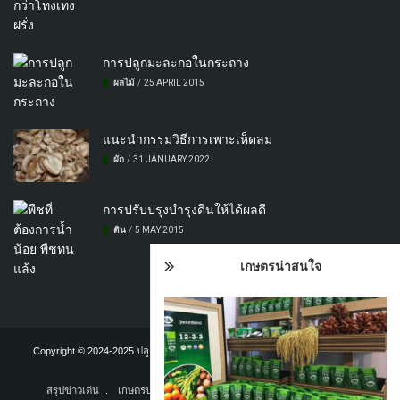
การปลูกมะละกอในกระถาง
ผลไม้
/
25 APRIL 2015
แนะนำกรรมวิธีการเพาะเห็ดลม
ผัก
/
31 JANUARY 2022
การปรับปรุงบํารุงดินให้ได้ผลดี
ดิน
/
5 MAY 2015
เกษตรน่าสนใจ
Copyright © 2024-2025
ปลูกผักสวนครัวรั้วกินได้
TEAM. Powered by
คนเขียน
บล็อก
สรุปข่าวเด่น
เกษตรปลอดสารพิษ
เกี่ยวกับเรา
เพิ่มบทความ