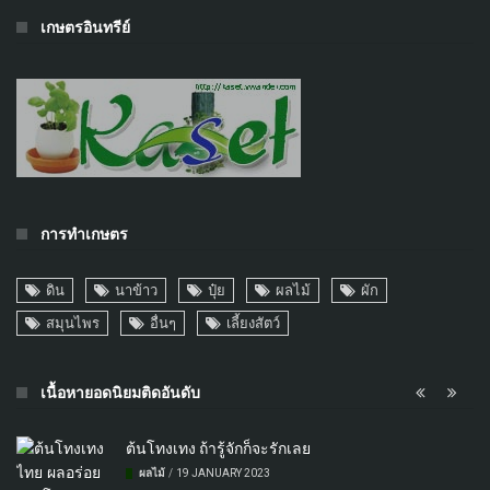
เกษตรอินทรีย์
การทำเกษตร
ดิน
นาข้าว
ปุ๋ย
ผลไม้
ผัก
สมุนไพร
อื่นๆ
เลี้ยงสัตว์
เนื้อหายอดนิยมติดอันดับ
ต้นโทงเทง ถ้ารู้จักก็จะรักเลย
ผลไม้
/
19 JANUARY 2023